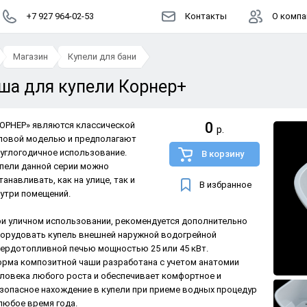
+7 927 964-02-53
Контакты
О компа
Магазин
Купели для бани
ша для купели Корнер+
0
ОРНЕР» являются классической
р.
ловой моделью и предполагают
углогодичное использование.
В корзину
пели данной серии можно
танавливать, как на улице, так и
В избранное
утри помещений.
и уличном использовании, рекомендуется дополнительно
орудовать купель внешней наружной водогрейной
ердотопливной печью мощностью 25 или 45 кВт.
рма композитной чаши разработана с учетом анатомии
ловека любого роста и обеспечивает комфортное и
зопасное нахождение в купели при приеме водных процедур
любое время года.