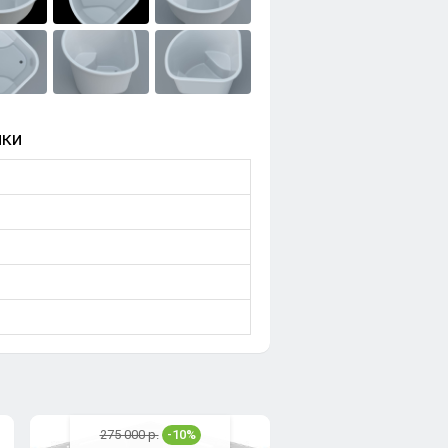
ики
м
275 000 р.
-10%