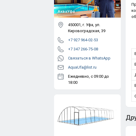
Пр
ко
​АкваУфа
об
450001
, г.
Уфа
,
ул.
Кировоградская, 39
+7 927 964-02-53
+7 347 266-75-08
Связаться в WhatsApp
AquaUfa@list.ru
Ежедневно, с 09:00 до
18:00
Дру