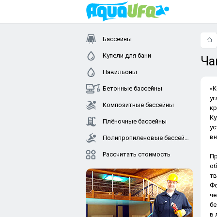
Бассейны
Купели для бани
Ча
Павильоны
Бетонные бассейны
«К
уг
Композитные бассейны
кр
Ку
Плёночные бассейны
ус
вн
Полипропиленовые бассейны
Рассчитать стоимость
Пр
об
тв
Фо
че
бе
в 