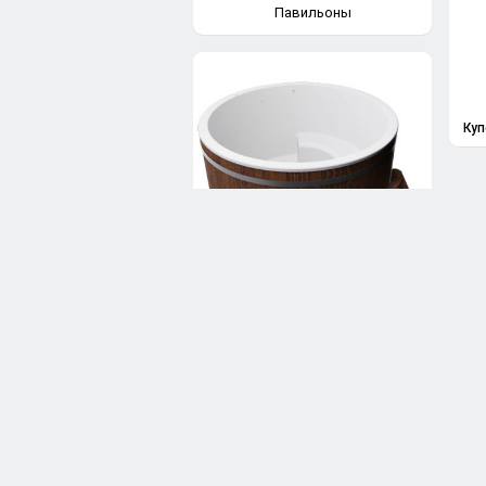
Павильоны
Куп
Купели для бани