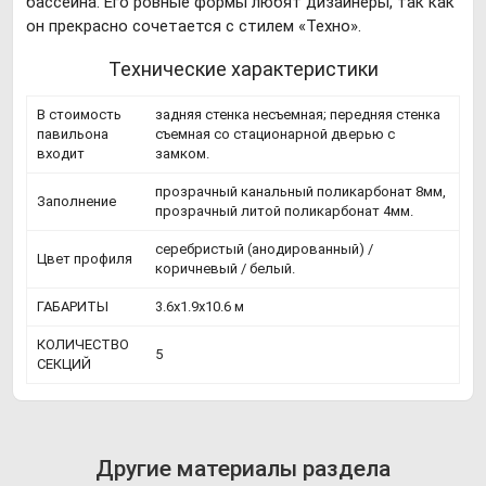
бассейна. Его ровные формы любят дизайнеры, так как
он прекрасно сочетается с стилем «Техно».
Технические характеристики
В стоимость
задняя стенка несъемная; передняя стенка
павильона
съемная со стационарной дверью с
входит
замком.
прозрачный канальный поликарбонат 8мм,
Заполнение
прозрачный литой поликарбонат 4мм.
серебристый (анодированный) /
Цвет профиля
коричневый / белый.
ГАБАРИТЫ
3.6х1.9х10.6 м
КОЛИЧЕСТВО
5
СЕКЦИЙ
Другие материалы раздела