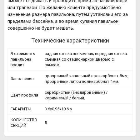
сможет отдыхать и проводить время за чашкой кофе
или трапезой. По желанию клиента предусмотрено
изменение размера павильона, путём установки его за
пределами бассейна, а во время купания павильон
совершенно не будет мешать.
Технические характеристики
В стоимость
задняя стенка несъемная; передняя стенка
павильона
съемная со стационарной дверью с
входит
замком.
прозрачный канальный поликарбонат 8мм,
Заполнение
прозрачный литой поликарбонат 4мм.
серебристый (анодированный) /
Цвет профиля
коричневый / белый.
ГАБАРИТЫ
3.6х0.95х10.6 м
КОЛИЧЕСТВО
5
СЕКЦИЙ