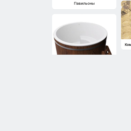
Павильоны
Ком
Купели для бани