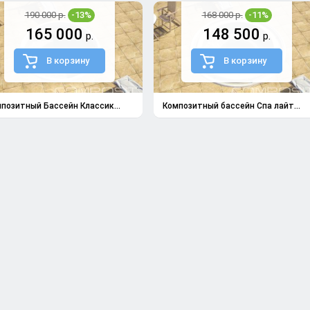
190 000 р.
-13%
168 000 р.
-11%
165 000
148 500
р.
р.
В корзину
В корзину
позитный Бассейн Классик...
Композитный бассейн Спа лайт...