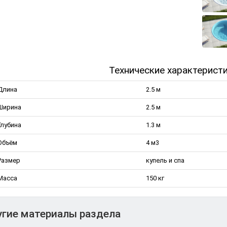
Технические характерист
Длина
2.5 м
Ширина
2.5 м
Глубина
1.3 м
Объём
4 м3
Размер
купель и спа
Масса
150 кг
гие материалы раздела