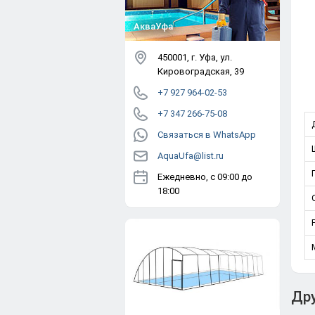
​АкваУфа
450001
, г.
Уфа
,
ул.
Кировоградская, 39
+7 927 964-02-53
+7 347 266-75-08
Связаться в WhatsApp
AquaUfa@list.ru
Ежедневно, с 09:00 до
18:00
Дру