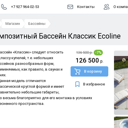
+7 927 964-02-53
Контакты
О компа
Магазин
Бассейны
мпозитный Бассейн Классик Ecoline
Бассейн «Классик» следует относить
136 500 р.
-7%
классу купелей, т.е. небольших
126 500
р.
ссейнов разнообразных форм,
именяемых, как правило, в саунах и
В корзину
нях.
Данная модель отличается
В избранное
ассической круглой формой и имеет
авнительно небольшие габариты,
о весьма благоприятно для его монтажа в условиях
есненного пространства.