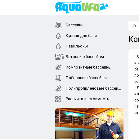
Бассейны
Купели для бани
Ко
Павильоны
Бетонные бассейны
- 
к 
Композитные бассейны
ба
пр
Плёночные бассейны
ба
- 
Полипропиленовые бассейны
кл
Рассчитать стоимость
ср
чт
ст