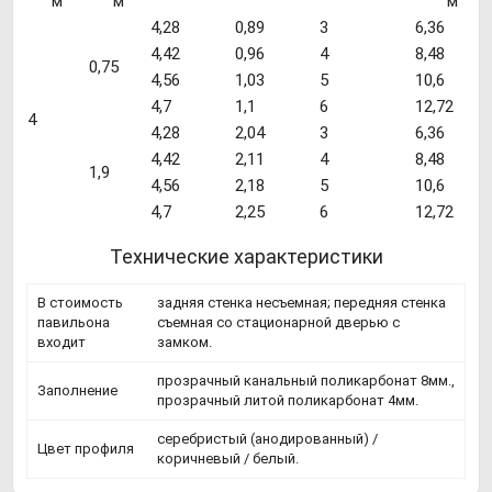
м
м
м
4,28
0,89
3
6,36
4,42
0,96
4
8,48
0,75
4,56
1,03
5
10,6
4,7
1,1
6
12,72
4
4,28
2,04
3
6,36
4,42
2,11
4
8,48
1,9
4,56
2,18
5
10,6
4,7
2,25
6
12,72
Технические характеристики
В стоимость
задняя стенка несъемная; передняя стенка
павильона
съемная со стационарной дверью с
входит
замком.
прозрачный канальный поликарбонат 8мм.,
Заполнение
прозрачный литой поликарбонат 4мм.
серебристый (анодированный) /
Цвет профиля
коричневый / белый.