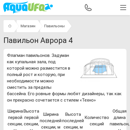
Магазин
Павильоны
Павильон Аврора 4
Флагман павильонов. Задуман
как купальная зала, под
которой можно разместится в
полный рост и которую, при
необходимости можно
сместить за пределы
бассейна. Его ровные формы любят дизайнеры, так как
он прекрасно сочетается с стилем «Техно»
Ширина
Высота
Общая
Ширина
Высота
первой
первой
Количество
длина
последней
последней
секции,
секции,
секций
павильон,
секции, м
секции, м